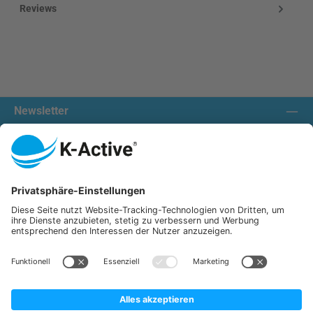
Reviews
Newsletter
Contact us:
Our communities
We ship with:
K-Active Europe GmbH
Service
Information