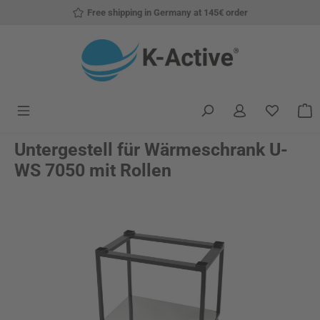
Free shipping in Germany at 145€ order
Skip to main content
You have
S
Untergestell für Wärmeschrank U-
WS 7050 mit Rollen
Skip image gallery