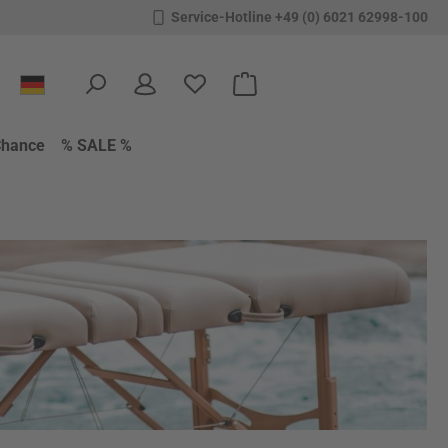
Service-Hotline +49 (0) 6021 62998-100
Du hast 0 Produkte auf dem Merkzettel
Warenkorb enthält 0 Positione
Chance
% SALE %