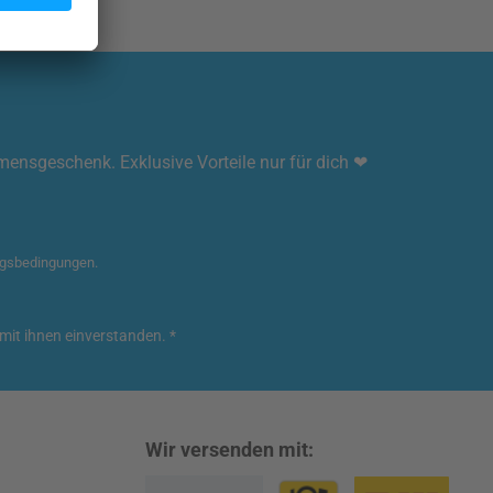
mmensgeschenk. Exklusive Vorteile nur für dich ❤
gsbedingungen
.
mit ihnen einverstanden.
*
Wir versenden mit: