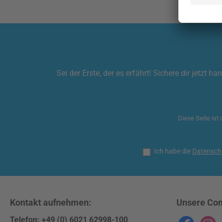
mit Polsterkragen. Diese spezielle Kopfstütze
schmiegt sich mit der gewölbten Oberfläche noch
komfortabler an die Gesichtsform deiner
Patientinnen und Patienten an.Die Massageliege ist
einklappbar und verbirgt dann das Untergestell in
seinem Inneren. Auch die Kopfstütze und die
Sei der Erste, der es erfährt! Sichere dir jetz
Armablage finden darin Platz, sodass das Zubehör
nicht extra transportiert werden muss und man
stehts alle Teile der Liege zusammen hat. Die
gepolsterte Transporttasche mit individuell
Diese Seite ist
einstellbarem Schultergurt ermöglicht einen
sicheren Transport deiner Liege.Diese bereits im
Lieferumfang enthaltenen hochwertigen Extras
Ich habe die
Datensch
machen das Angebot zu einem wahren
Schnäppchen! Die großen Vorteile: Professioneller
und moderner Look sehr gutes Preis-Leistungs-
Verhältnis umfangreiches Zubehör für optimale
Kontakt aufnehmen:
Unsere Co
Behandlungen Die Kopfstütze ERGOfit – als
Telefon: +49 (0) 6021 62998-100