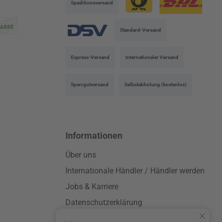
Speditionsversand
Benutzerdefiniertes Bild 1
Benutzerdefinierte
Standard-Versand
Benutzerdefiniertes Bild 3
Express-Versand
Internationaler Versand
Sperrgutversand
Selbstabholung (kostenlos)
Informationen
Über uns
Internationale Händler / Händler werden
Jobs & Karriere
Datenschutzerklärung
AGB