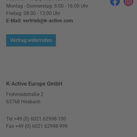
Zubehörteil bereits im Lieferumfang enthalten!Die
Facebook
Instag
Montag - Donnerstag: 8:00 - 16:00 Uhr
Kopfstütze ERGOfit von Clap Tzu® lässt sich
Freitag: 08:00 - 13:00 Uhr
stufenlos nach rechts und links schwenken und in
E-Mail: vertrieb@k-active.com
der Höhe nach oben und unten verstellen. Damit
garantierst du dem Patienten oder der Patientin
optimalen Liegekomfort und eine sichere Lagerung
Vertrag widerrufen
des Kopfes.Die gebogene Auflagefläche garantiert
zusammen mit dem passenden Polsterkragen, dass
das Gesicht weich umschmeichelt wird. Deine
Vorteile: optimaler Komfort für deine Patienten in
zwei Dimensionen verstellbar Der Polsterkragen –
als Zubehörteil bereits im Lieferumfang
K-Active Europe GmbH
enthalten!Eines der wichtigsten Dinge während einer
Frohnradstraße 2
Behandlung: Der Patient muss sich wohl fühlen! Der
63768 Hösbach
anschmiegsame Polsterkragen trägt dazu bei, denn
er sorgt für optimalen Komfort. Das weiche
Obermaterial ist griffig und hautfreundlich und
Tel.+49 (0) 6021 62998-100
garantiert eine weiche Lagerung des Kopfes sowohl
Fax +49 (0) 6021 62998-999
in Rücken- als auch in Bauchlage.Der Polsterkragen