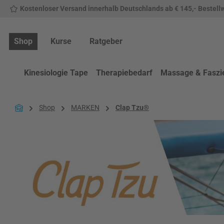
Kostenloser Versand innerhalb Deutschlands ab € 145,- Bestell
 Hauptinhalt springen
Zur Suche springen
Zur Hauptnavigation springen
Shop
Kurse
Ratgeber
Kinesiologie Tape
Therapiebedarf
Massage & Faszi
Shop
MARKEN
Clap Tzu®