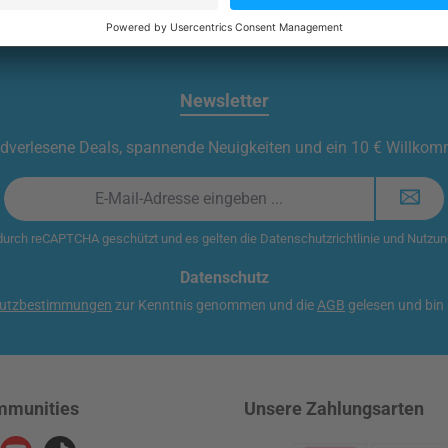
Newsletter
t handverlesene Deals, spannende Neuigkeiten und ein 10 € Willko
E-
Mail-
Adresse
 durch reCAPTCHA geschützt und es gelten die
Datenschutzrichtlinie
und
Nutzun
*
Datenschutz
utzbestimmungen
zur Kenntnis genommen und die
AGB
gelesen und bin 
mmunities
Unsere Zahlungsarten