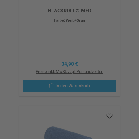
BLACKROLL® MED
Farbe:
Weiß/Grün
Regulärer Preis:
34,90 €
Preise inkl. MwSt. zzgl. Versandkosten
In den Warenkorb