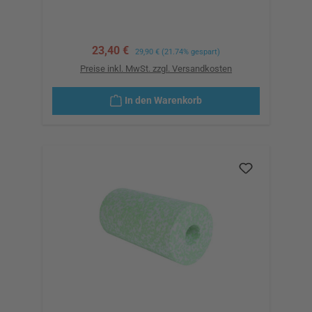
Verkaufspreis:
23,40 €
Regulärer Preis:
29,90 €
(21.74% gespart)
Preise inkl. MwSt. zzgl. Versandkosten
In den Warenkorb