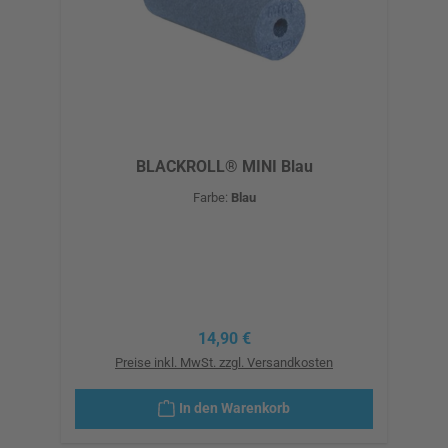
BLACKROLL® MINI Blau
Farbe:
Blau
Regulärer Preis:
14,90 €
Preise inkl. MwSt. zzgl. Versandkosten
In den Warenkorb