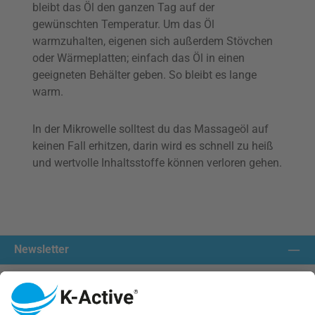
bleibt das Öl den ganzen Tag auf der
gewünschten Temperatur. Um das Öl
warmzuhalten, eigenen sich außerdem Stövchen
oder Wärmeplatten; einfach das Öl in einen
geeigneten Behälter geben. So bleibt es lange
warm.
In der Mikrowelle solltest du das Massageöl auf
keinen Fall erhitzen, darin wird es schnell zu heiß
und wertvolle Inhaltsstoffe können verloren gehen.
Newsletter
Kontakt aufnehmen:
Unsere Communities