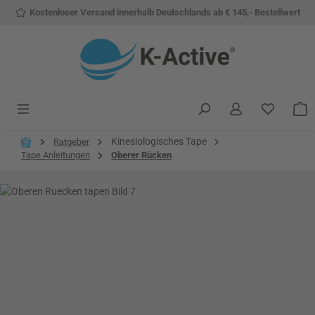
Kostenloser Versand innerhalb Deutschlands ab € 145,- Bestellwert
Zum Hauptinhalt springen
Du hast 
W
Kinesiologisches Tape
Ratgeber
Tape Anleitungen
Oberer Rücken