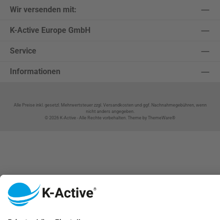
Wir versenden mit:
K-Active Europe GmbH
Service
Informationen
Alle Preise inkl. gesetzl. Mehrwertsteuer zzgl.
Versandkosten
und ggf. Nachnahmegebühren, wenn
nicht anders angegeben.
© 2026 K-Active - Alle Rechte vorbehalten. Theme by
ThemeWare®