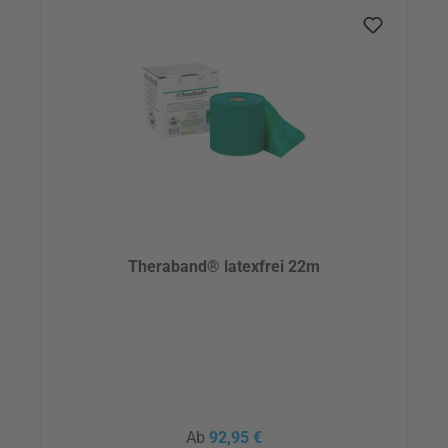
Theraband® latexfrei 22m
Regulärer Preis:
Ab
92,95 €