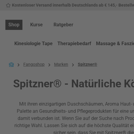
Kostenloser Versand innerhalb Deutschlands ab € 145,- Bestell
 Hauptinhalt springen
Zur Suche springen
Zur Hauptnavigation springen
Shop
Kurse
Ratgeber
Kinesiologie Tape
Therapiebedarf
Massage & Faszi
Fangoshop
Marken
Spitzner®
Spitzner® - Natürliche K
Mit ihren einzigartigen Duschschäumen, Aroma Haut- 
Palette an Gesundheits- und Pflegeprodukten für eine un
damit verbunden ist. Wenn Sie auf der Suche nach Pro
richtige Wahl. Lassen Sie sich auf die höchste Qualität 
sicher sein, dass Sie mit Spitzner® di