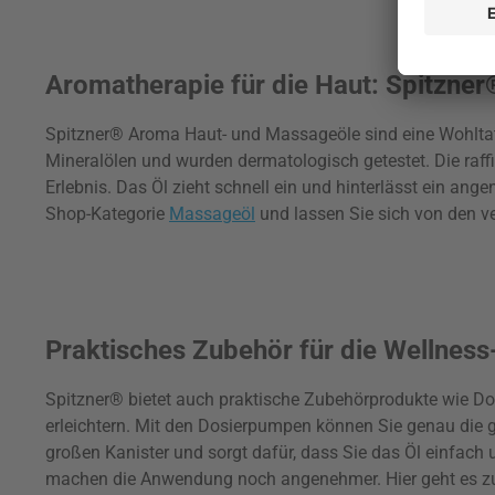
Aromatherapie für die Haut: Spitzn
Spitzner® Aroma Haut- und Massageöle sind eine Wohltat f
Mineralölen und wurden dermatologisch getestet. Die ra
Erlebnis. Das Öl zieht schnell ein und hinterlässt ein 
Shop-Kategorie
Massageöl
und lassen Sie sich von den v
Praktisches Zubehör für die Wellness
Spitzner® bietet auch praktische Zubehörprodukte wie 
erleichtern. Mit den Dosierpumpen können Sie genau die g
großen Kanister und sorgt dafür, dass Sie das Öl einfa
machen die Anwendung noch angenehmer. Hier geht es zu