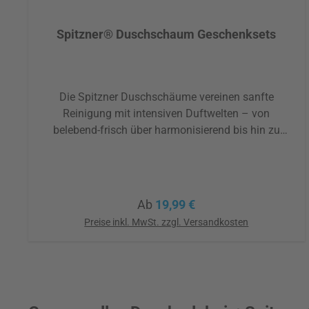
Spitzner® Duschschaum Geschenksets
Die Spitzner Duschschäume vereinen sanfte
Reinigung mit intensiven Duftwelten – von
belebend-frisch über harmonisierend bis hin zu
sinnlich-warm. Alle Varianten sind besonders
ergiebig, dermatologisch getestet und frei von
Parabenen, Silikonen und Mineralölen. So findet
jeder die passende Pflege für sein persönliches
Regulärer Preis:
Ab
19,99 €
Wohlfühlritual.Wähle je nach Verfügbarkeit
Preise inkl. MwSt. zzgl. Versandkosten
zwischen verschiedenen Düften, Inhaltsmengen und
optional einem eleganten Organza-Säckchen!