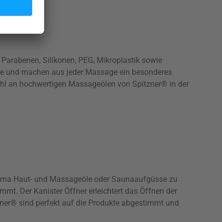
 Parabenen, Silikonen, PEG, Mikroplastik sowie
nte und machen aus jeder Massage ein besonderes
wahl an hochwertigen Massageölen von Spitzner® in der
Aroma Haut- und Massageöle oder Saunaaufgüsse zu
mt. Der Kanister Öffner erleichtert das Öffnen der
ner® sind perfekt auf die Produkte abgestimmt und