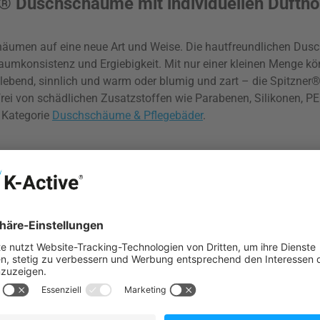
r® Duschschäume mit individuellen Duftno
äumen auf eine neue Art und Weise. Die hautfreundlichen Dusc
umkonsistenz und Ergiebigkeit. Mit nur einer kleinen Menge kö
elebend, sinnlich und warm oder blumig und zart – die Spitzne
i von schädlichen Zusatzstoffen wie Parabenen, Silikonen, PEG
 Kategorie
Duschschäume & Pflegebäder
.
alität für Ihre Wellness-Oase
jeden Saunaliebhaber. Die hochwertigen Aufgüsse sind mit sorgf
 unabhängige Qualitätssiegel steht für natürliche Inhaltsstof
ch also sicher sein, dass Sie mit Spitzner® Saunaaufgüssen nur 
gorie
Saunaaufguss
von den exklusiven Düften verzaubern.