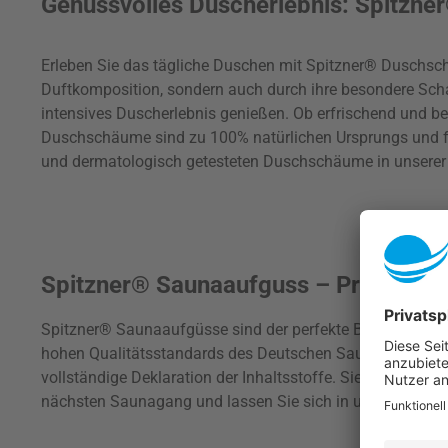
Genussvolles Duscherlebnis: Spitzne
Erleben Sie das tägliche Duschen mit Spitzner® Duschsch
Duftkomposition, sondern auch durch ihre besondere Scha
intensives Duscherlebnis genießen. Ob erfrischend und b
Duschschäume sind zu 100% natürlichen Ursprungs und fre
und dermatologisch getesteten Duschschäume in unserer
Spitzner® Saunaaufguss – Premium Qu
Spitzner® Saunaaufgüsse sind der perfekte Begleiter für 
hohen Qualitätsstandards des Deutschen Sauna-Bundes. Das
vollständige Deklaration der Inhaltsstoffe. Sie können si
nächsten Saunagang und lassen Sie sich in unserer Kate