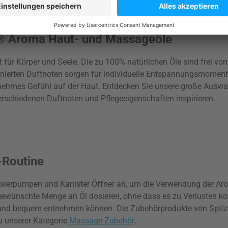
er® Aroma Haut- und Massageöle
ür Körper und Seele. Die zu 100% natürlichen Öle sind frei von
ffinierten Duftnoten sorgen für individuelle Entspannungsmome
angenehmes Gefühl auf der Haut. Entdecken Sie unsere große Aus
erschiedenen Duftnoten und Pflegeeigenschaften inspirieren.
-Routine
Dosierpumpen und Kanister Öffner an, um die Verwendung der 
ewünschte Menge an Öl dosieren, ohne dass es zu Verlusten kom
ch und bequem entnehmen können. Die Zubehörprodukte von Spitz
 unserer Kategorie
Massage-Zubehör
.