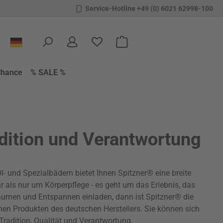
Service-Hotline +49 (0) 6021 62998-100
Du hast 0 Produkte auf dem Merkzettel
Warenkorb enthält 0 Positione
Chance
% SALE %
adition und Verantwortung
und Spezialbädern bietet Ihnen Spitzner® eine breite
r als nur um Körperpflege - es geht um das Erlebnis, das
äumen und Entspannen einladen, dann ist Spitzner® die
anen Produkten des deutschen Herstellers. Sie können sich
 Tradition, Qualität und Verantwortung.