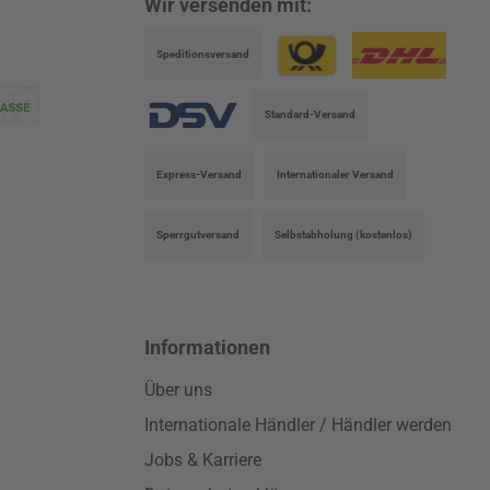
Wir versenden mit:
Speditionsversand
Benutzerdefiniertes Bild 1
Benutzerdefinierte
Standard-Versand
Benutzerdefiniertes Bild 3
Express-Versand
Internationaler Versand
Sperrgutversand
Selbstabholung (kostenlos)
Informationen
Über uns
Internationale Händler / Händler werden
Jobs & Karriere