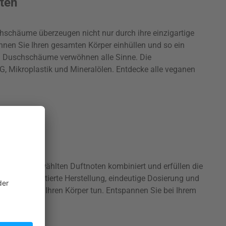
ten
hschäume überzeugen nicht nur durch ihre einzigartige
nnen Sie Ihren gesamten Körper einhüllen und so ein
r® Duschschäume verwöhnen alle Sinne. Die
, Mikroplastik und Mineralölen. Entdecke alle veganen
ältig ausgewählten Duftnoten kombiniert und erfüllen die
fe, dokumentierte Herstellung, eindeutige Dosierung und
das Beste für Ihren Körper tun. Entspannen Sie bei Ihrem