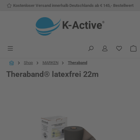
Kostenloser Versand innerhalb Deutschlands ab € 145,- Bestellwert
Zum Hauptinhalt springen
Du hast 
W
Shop
MARKEN
Theraband
Theraband® latexfrei 22m
Bildergalerie überspringen