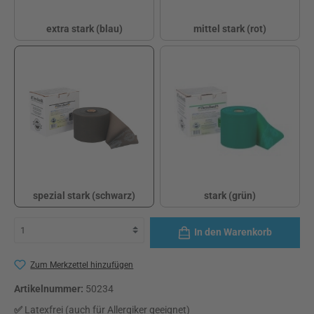
extra stark (blau)
mittel stark (rot)
extra stark (blau)
mittel stark (rot)
spezial stark (schwarz)
stark (grün)
spezial stark (schwarz)
stark (grün)
In den Warenkorb
Zum Merkzettel hinzufügen
Artikelnummer:
50234
✅
Latexfrei (auch für Allergiker geeignet)