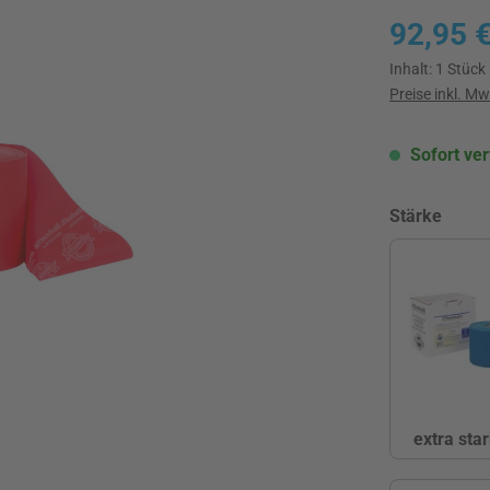
Regulärer Pre
92,95 
Inhalt:
1 Stück
Preise inkl. M
Sofort ver
ausw
Stärke
extra star
e