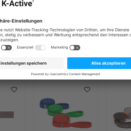
30-jähriger Erfahrung
lten