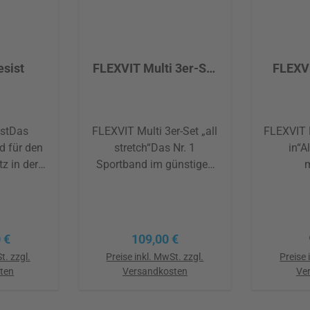
sist
FLEXVIT Multi 3er-Set
FLEXVI
"all stretch"
Se
istDas
FLEXVIT Multi 3er-Set „all
FLEXVIT R
d für den
stretch“Das Nr. 1
in“A
tz in der
Sportband im günstigen
fektives
Vorteilsset Du liebst
Trainin
 in allen
Fitness-Bänder? Dann ist
Mit dem
k seiner
das FLEXVIT Multi 3er-Set
4er-Set „
infachen
„all stretch“ ein Muss für
gleich 
r Preis:
Regulärer Preis:
 €
109,00 €
önnen
dich! Denn: Es beinhaltet
Resist-
t. zzgl.
Preise inkl. MwSt. zzgl.
Preise 
fische
das beliebteste
Trainin
ten
Versandkosten
Ve
berall
Fitnessband in allen drei
Von
trainiert
verfügbaren Stärken. Die
Bewegu
In den Warenkorb
In 