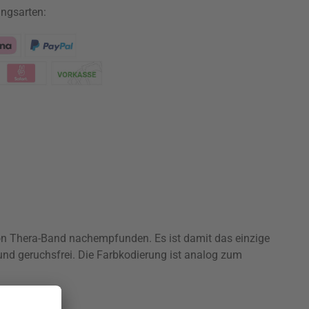
ngsarten:
n Thera-Band nachempfunden. Es ist damit das einzige
nd geruchsfrei. Die Farbkodierung ist analog zum