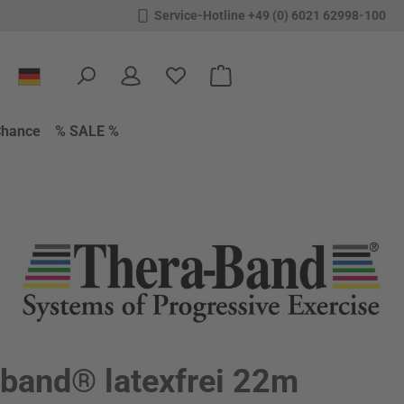
Service-Hotline +49 (0) 6021 62998-100
Du hast 0 Produkte auf dem Merkzettel
Warenkorb enthält 0 Positione
Chance
% SALE %
band® latexfrei 22m