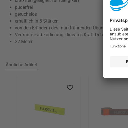
latexfrei (geeignet für Allergiker)
puderfrei
geruchslos
erhältlich in 5 Stärken
von den Erfindern des marktführenden Übungsbands mit 
Vertraute Farbkodierung - lineares Kraft-Dehnungs-Verha
22 Meter
Ähnliche Artikel
Produktgalerie überspringen