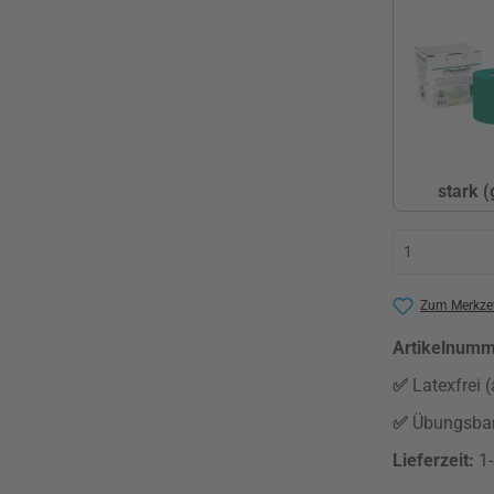
stark (
s
Zum Merkzet
Artikelnum
✅
Latexfrei (
✅
Übungsban
Lieferzeit:
1