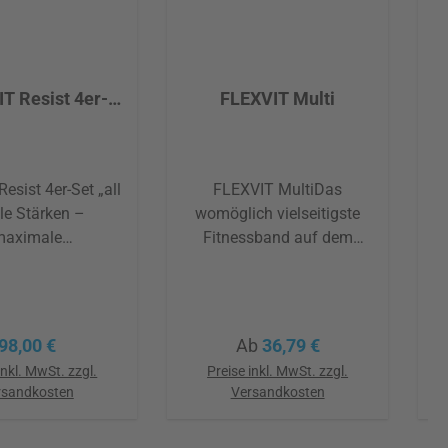
T Resist 4er-
FLEXVIT Multi
t "all in"
esist 4er-Set „all
FLEXVIT MultiDas
lle Stärken –
womöglich vielseitigste
maximale
Fitnessband auf dem
gsmöglichkeiten
Markt. Dank innovativem
 FLEXVIT Resist
Design mit eingenähten
all in“ stehen dir
Schlaufen bietet es
alle Stärken des
unendliche
Regulärer Preis:
Regulärer Preis:
98,00 €
Ab
36,79 €
Bandes für dein
Übungsmöglichkeiten –
inkl. MwSt. zzgl.
Preise inkl. MwSt. zzgl.
g zur Verfügung!
nur begrenzt durch die
rsandkosten
Versandkosten
 maximaler
eigene Kreativität. Dank
ngsfreiheit bis
des innovativen Materials
g
den Warenkorb