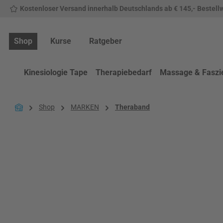
Kostenloser Versand innerhalb Deutschlands ab € 145,- Bestell
 Hauptinhalt springen
Zur Suche springen
Zur Hauptnavigation springen
Shop
Kurse
Ratgeber
Kinesiologie Tape
Therapiebedarf
Massage & Faszi
Shop
MARKEN
Theraband
Bildergalerie überspringen