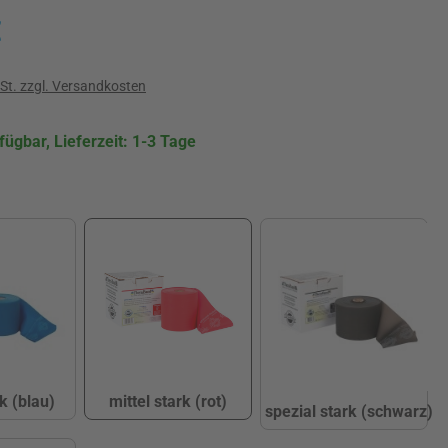
is:
€
wSt. zzgl. Versandkosten
fügbar, Lieferzeit: 1-3 Tage
ählen
k (blau)
mittel stark (rot)
spezial stark (schwarz)
xtra stark (blau)
mittel stark (rot)
spezial stark 