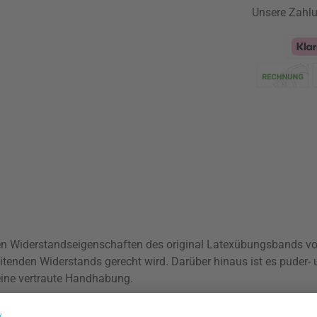
Unsere Zahlu
Klarna Logo
n Widerstandseigenschaften des original Latexübungsbands vo
nden Widerstands gerecht wird. Darüber hinaus ist es puder- u
eine vertraute Handhabung.