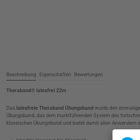
Beschreibung
Eigenschaften
Bewertungen
Theraband® latexfrei 22m
Das
latexfreie Theraband Übungsband
wurde den einmalige
Übungsband, das dem marktführenden System des fortschreite
klassischen Übungsband und bietet damit allen Anwendern 