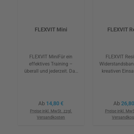
FLEXVIT Mini
FLEXVIT Re
FLEXVIT MiniFür ein
FLEXVIT Res
effektives Training –
Widerstandsban
überall und jederzeit. Das
kreativen Einsa
Miniband, das sich auf der
Reha und ein ef
Haut richtig gut anfühlt.
Athletiktraining
Kein Aufrollen, kein Ziepen
Sportarten. Dan
und dabei robust und
Länge und der e
Regulärer Preis:
Reguläre
Ab
14,80 €
Ab
26,80
reißfest. Zertifiziert als
Fixierung k
Preise inkl. MwSt. zzgl.
Preise inkl. MwS
Medizinprodukt der Klasse
sportartspezi
Versandkosten
Versandkos
I nach MDR – für höchste
Bewegungen ü
Sicherheit, Wirksamkeit
situationsgetreu 