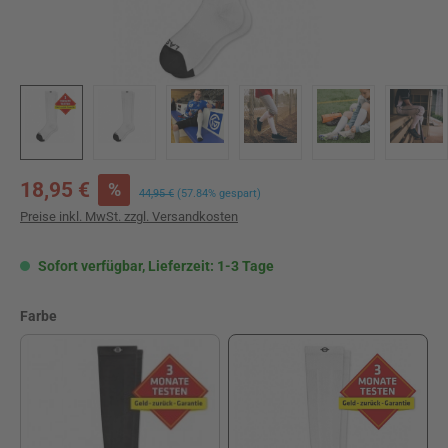
Verkaufspreis:
18,95 €
%
Regulärer Preis:
44,95 €
(57.84% gespart)
Preise inkl. MwSt. zzgl. Versandkosten
Sofort verfügbar, Lieferzeit: 1-3 Tage
auswählen
Farbe