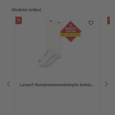
Produktgalerie überspringen
Ähnliche Artikel
Rabatt
R
%
%
Lasso® Kompressionsstrümpfe knielang
L
mit Grip