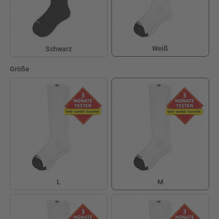
Weiß
Schwarz
Weiß
Schwarz
auswählen
Größe
L
M
L
M