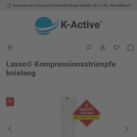
Kostenloser Versand innerhalb Deutschlands ab € 145,- Bestellwert
Zum Hauptinhalt springen
Du hast 
W
Lasso® Kompressionsstrümpfe
knielang
Bildergalerie überspringen
Rabatt
%