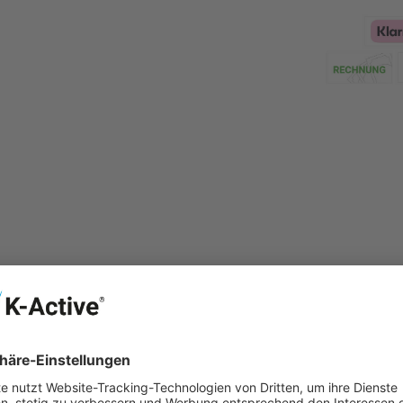
Klarna Logo
erfekten Begleiter für deinen Alltag. Durch die Kombination vo
en die Socken Muskelermüdung und Muskelkater und beschleuni
ung. Die patentierten SmartSupport™ Socken sind eine Mischu
 strukturelle Unterstützung in jeder Umgebung.
ung!