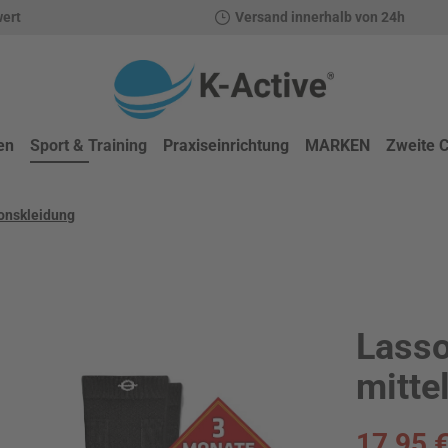
wert
Versand innerhalb von 24h
en
Sport & Training
Praxiseinrichtung
MARKEN
Zweite 
onskleidung
Lass
att
mitte
Verkaufsprei
17,95 