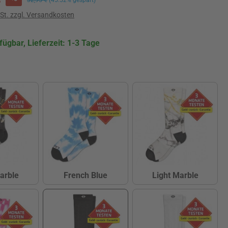
wSt. zzgl. Versandkosten
fügbar, Lieferzeit: 1-3 Tage
hlen
arble
French Blue
Light Marble
ark Marble
French Blue
Light Marble