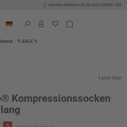
Service-Hotline +49 (0) 6021 62998-100
Du hast 0 Produkte auf dem Merkzettel
Warenkorb enthält 0 Positione
Chance
% SALE %
Lasso Gear
o® Kompressionssocken
llang
s:
€
%
Regulärer Preis:
32,95 €
(45.52% gespart)