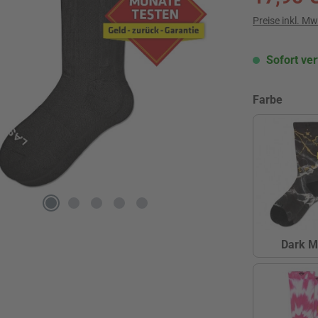
Preise inkl. M
Sofort ver
auswä
Farbe
Dark M
D