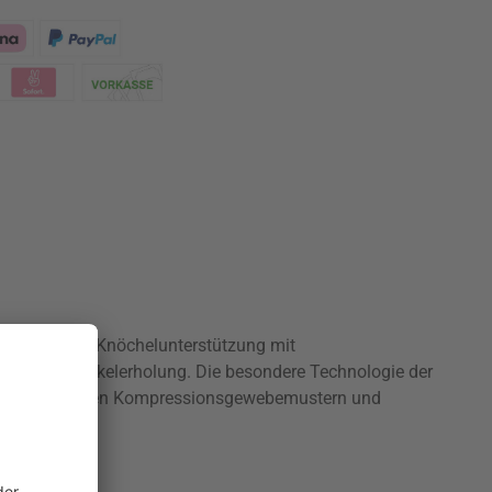
n modernster Knöchelunterstützung mit
gen die Muskelerholung. Die besondere Technologie der
ng aus gezielten Kompressionsgewebemustern und