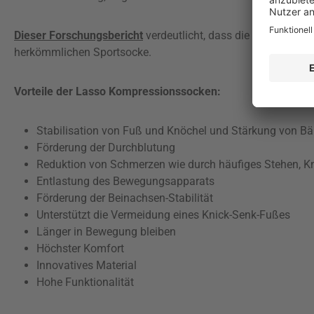
Dieser Forschungsbericht
verdeutlicht, dass die Winkeländer
herkömmlichen Sportsocke.
Vorteile der Lasso Kompressionssocken:
Stabilisation von Fuß und Knöchel und Stärkung von B
Förderung der Durchblutung
Reduktion von Schmerzen wie durch häufiges Stehen, Kn
Entlastung des Bewegungsapparats
Förderung der Beinachsen-Stabilität
Unterstützt die Vermeidung eines Knick-Senk-Fußes
Länger in Bewegung bleiben
Höchster Komfort
Innovatives Material
Hohe Funktionalität