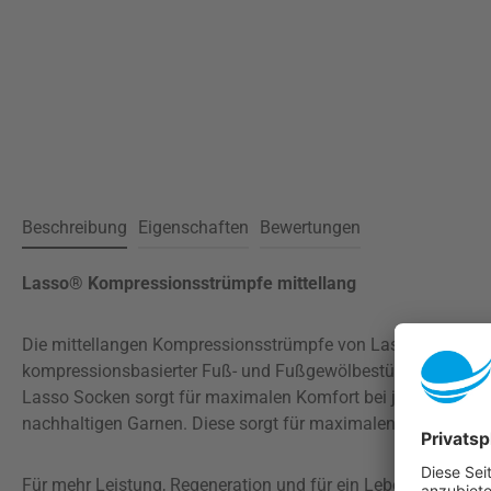
Beschreibung
Eigenschaften
Bewertungen
Lasso® Kompressionsstrümpfe mittellang
Die mittellangen Kompressionsstrümpfe von Lasso sind die p
kompressionsbasierter Fuß- und Fußgewölbestütze reduzier
Lasso Socken sorgt für maximalen Komfort bei jeder Beweg
nachhaltigen Garnen. Diese sorgt für maximalen Komfort und
Für mehr Leistung, Regeneration und für ein Leben in Beweg