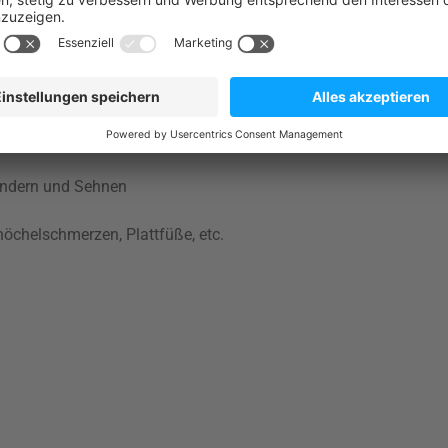
ung des Fußes beim Tragen einer LASSO-Socke deutlich geringer 
ändern und Sehnen
öchelschmerzen, Plattfüße, etc.