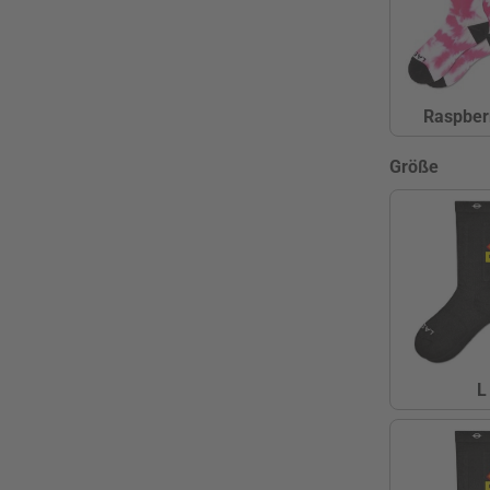
Raspber
R
(
auswä
Größe
L
L