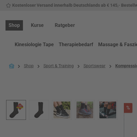
Kostenloser Versand innerhalb Deutschlands ab € 145,- Bestell
 Hauptinhalt springen
Zur Suche springen
Zur Hauptnavigation springen
Shop
Kurse
Ratgeber
Kinesiologie Tape
Therapiebedarf
Massage & Faszi
Shop
Sport & Training
Sportswear
Kompressi
Bildergalerie überspringen
Rab
%