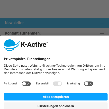
Newsletter
Kontakt aufnehmen:
Unsere Communities
Wir versenden mit:
K-Active Europe GmbH
Service
Informationen
Alle Preise inkl. gesetzl. Mehrwertsteuer zzgl.
Versandkosten
und ggf. Nachnahmegebühren, wenn
nicht anders angegeben.
© 2026 K-Active - Alle Rechte vorbehalten. Theme by
ThemeWare®