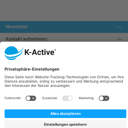
Newsletter
Kontakt aufnehmen:
Unsere Communities
Wir versenden mit:
K-Active Europe GmbH
Service
Informationen
Alle Preise inkl. gesetzl. Mehrwertsteuer zzgl.
Versandkosten
und ggf. Nachnahmegebühren, wenn
nicht anders angegeben.
© 2026 K-Active - Alle Rechte vorbehalten. Theme by
ThemeWare®