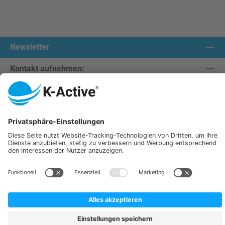
Newsletter
Kontakt aufnehmen:
Unsere Communities
Wir versenden mit:
K-Active Europe GmbH
Service
Informationen
Alle Preise inkl. gesetzl. Mehrwertsteuer zzgl.
Versandkosten
und ggf. Nachnahmegebühren, wenn
nicht anders angegeben.
© 2026 K-Active - Alle Rechte vorbehalten. Theme by
ThemeWare®