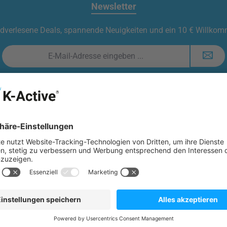
Newsletter
t handverlesene Deals, spannende Neuigkeiten und ein 10 € Willko
E-
Mail-
Adresse
 durch reCAPTCHA geschützt und es gelten die
Datenschutzrichtlinie
und
Nutzun
*
Datenschutz
utzbestimmungen
zur Kenntnis genommen und die
AGB
gelesen und bin 
mmunities
Unsere Zahlungsarten
ram
YouTube
TikTok