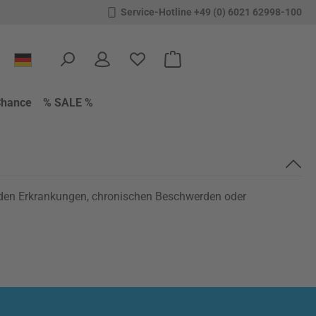
Service-Hotline +49 (0) 6021 62998-100
Du hast 0 Produkte auf dem Merkzettel
Warenkorb enthält 0 Positione
Chance
% SALE %
enden Erkrankungen, chronischen Beschwerden oder