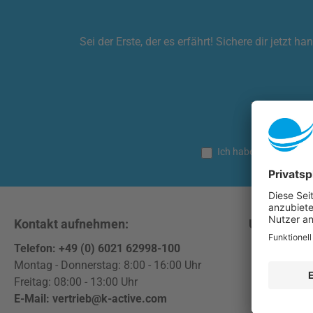
Sei der Erste, der es erfährt! Sichere dir jetz
Diese Seite ist
Ich habe die
Datensch
Kontakt aufnehmen:
Unsere Co
Telefon: +49 (0) 6021 62998-100
Facebook
Instag
Montag - Donnerstag: 8:00 - 16:00 Uhr
Freitag: 08:00 - 13:00 Uhr
E-Mail: vertrieb@k-active.com