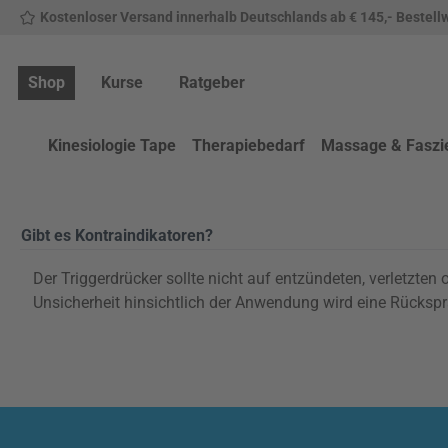
Kostenloser Versand innerhalb Deutschlands ab € 145,- Bestell
 Hauptinhalt springen
Zur Suche springen
Zur Hauptnavigation springen
Shop
Kurse
Ratgeber
Kinesiologie Tape
Therapiebedarf
Massage & Faszi
Gibt es Kontraindikatoren?
Der Triggerdrücker sollte nicht auf entzündeten, verletz
Unsicherheit hinsichtlich der Anwendung wird eine Rücks