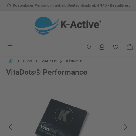
Kostenloser Versand innerhalb Deutschlands ab € 145,- Bestellwert
Zum Hauptinhalt springen
Du hast 
W
Shop
MARKEN
VitaDot®
VitaDots® Performance
Bildergalerie überspringen