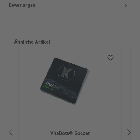
Bewertungen
Produktgalerie überspringen
Ähnliche Artikel
VitaDots® Soccer