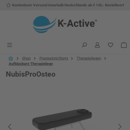
Kostenloser Versand innerhalb Deutschlands ab € 145,- Bestellwert
Zum Hauptinhalt springen
Du hast 
W
Shop
Praxiseinrichtung
Therapieliegen
Aufblasbare Therapieliege
NubisProOsteo
Bildergalerie überspringen