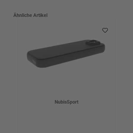
Produktgalerie überspringen
Ähnliche Artikel
NubisSport