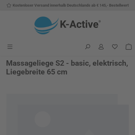
Kostenloser Versand innerhalb Deutschlands ab € 145,- Bestellwert
Zum Hauptinhalt springen
Du hast 
W
Massageliege S2 - basic, elektrisch,
Liegebreite 65 cm
Bildergalerie überspringen