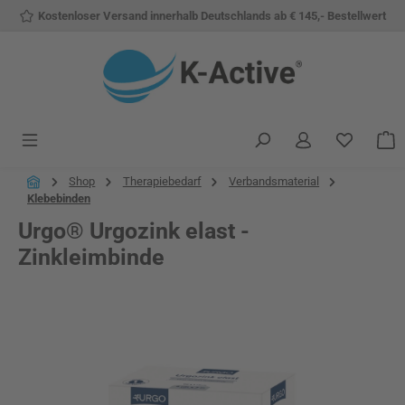
Kostenloser Versand innerhalb Deutschlands ab € 145,- Bestellwert
Zum Hauptinhalt springen
Du hast 
W
Shop
Therapiebedarf
Verbandsmaterial
Klebebinden
Urgo® Urgozink elast -
Zinkleimbinde
Bildergalerie überspringen