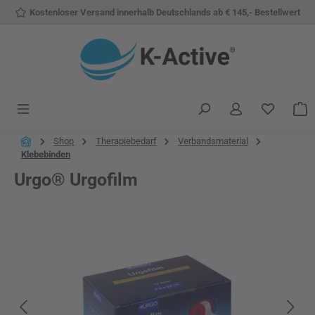
Kostenloser Versand innerhalb Deutschlands ab € 145,- Bestellwert
Zum Hauptinhalt springen
Du hast 
W
Shop
Therapiebedarf
Verbandsmaterial
Klebebinden
Urgo® Urgofilm
Bildergalerie überspringen