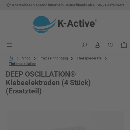
Kostenloser Versand innerhalb Deutschlands ab € 145,- Bestellwert
Zum Hauptinhalt springen
Du hast 
W
Shop
Praxiseinrichtung
Therapiegeräte
Tiefenoszillation
DEEP OSCILLATION®
Klebeelektroden (4 Stück)
(Ersatzteil)
Bildergalerie überspringen