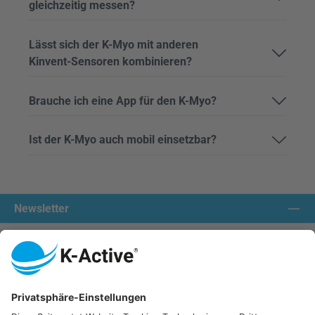
gleichzeitig messen?
Lässt sich der K-Myo mit anderen
Kinvent-Sensoren kombinieren?
Brauche ich eine App für den K-Myo?
Ist der K-Myo auch mobil einsetzbar?
Newsletter
Kontakt aufnehmen:
Unsere Communities
Wir versenden mit: