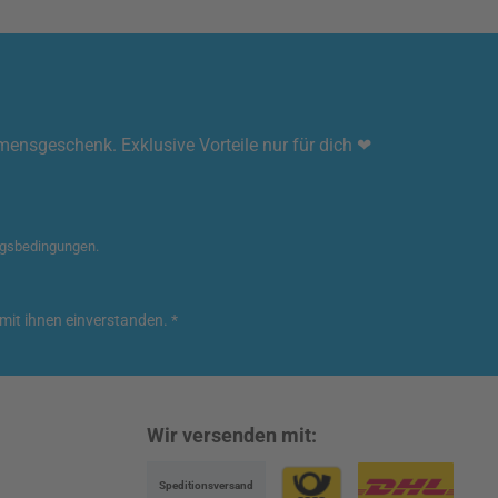
mmensgeschenk. Exklusive Vorteile nur für dich ❤
gsbedingungen
.
mit ihnen einverstanden.
*
Wir versenden mit:
Speditionsversand