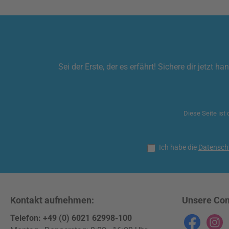
Sei der Erste, der es erfährt! Sichere dir jetz
Diese Seite ist
Ich habe die
Datensch
Kontakt aufnehmen:
Unsere Co
Telefon: +49 (0) 6021 62998-100
Facebook
Instag