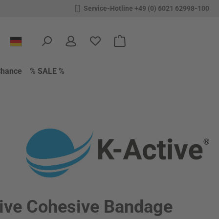
Service-Hotline +49 (0) 6021 62998-100
Du hast 0 Produkte auf dem Merkzettel
Warenkorb enthält 0 Positione
Chance
% SALE %
ive Cohesive Bandage