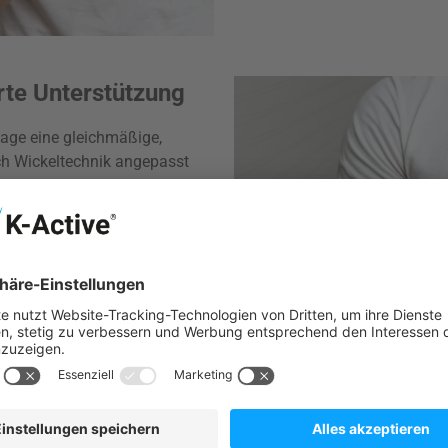
erte Unterstützung
dage eine gleichmäßige,
ch Wickeltechnik angepasst
 eine festere Stabilisierung
 erhalten ein wichtiger Faktor
t die betroffene Körperregion,
e Maßnahmen, akute Versorgung