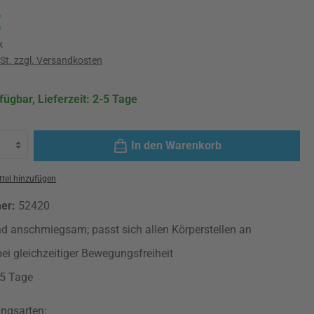
is:
€
k
wSt. zzgl. Versandkosten
fügbar, Lieferzeit: 2-5 Tage
In den Warenkorb
tel hinzufügen
mer:
52420
nd anschmiegsam; passt sich allen Körperstellen an
 bei gleichzeitiger Bewegungsfreiheit
-5 Tage
ngsarten: