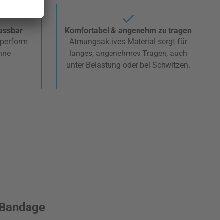
passbar
Komfortabel & angenehm zu tragen
rperform
Atmungsaktives Material sorgt für
hne
langes, angenehmes Tragen, auch
unter Belastung oder bei Schwitzen.
e Bandage