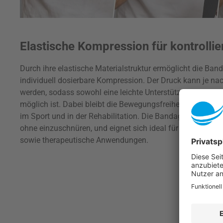
Elastische Kompression für kontrolli
Durch ihre elastische Materialstruktur ermöglicht die Ban
individuell dosierbare Kompression. Der Druck kann je na
werden, sodass sowohl eine leichte Unterstützung als auch
möglich ist. Dabei bleibt die Bewegungsfreiheit weitgehend
im Sport und in der Rehabilitation. Die Bandage unterstütz
ohne einzuschnüren, und eignet sich ideal für präventiv
sowie therapeutische Anwendungen.