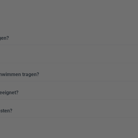
gen?
chwimmen tragen?
geeignet?
esten?