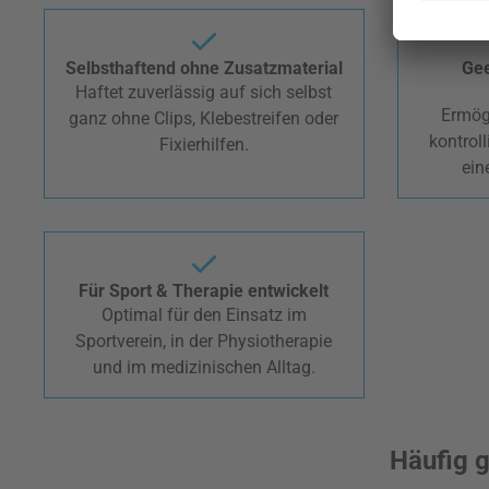
Selbsthaftend ohne Zusatzmaterial
Gee
Haftet zuverlässig auf sich selbst
Ermög
ganz ohne Clips, Klebestreifen oder
kontrol
Fixierhilfen.
ein
Für Sport & Therapie entwickelt
Optimal für den Einsatz im
Sportverein, in der Physiotherapie
und im medizinischen Alltag.
Häufig g