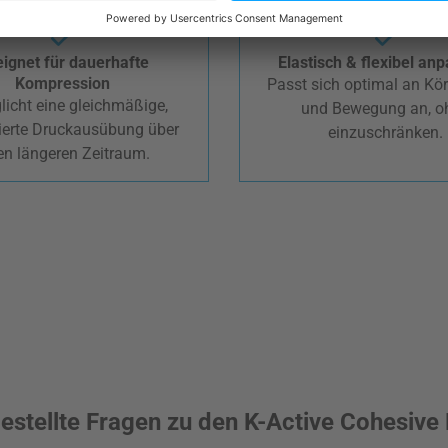
ignet für dauerhafte
Elastisch & flexibel an
Kompression
Passt sich optimal an Kö
licht eine gleichmäßige,
und Bewegung an, o
lierte Druckausübung über
einzuschränken.
en längeren Zeitraum.
estellte Fragen zu den K-Active Cohesiv