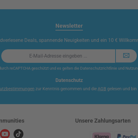
Newsletter
t handverlesene Deals, spannende Neuigkeiten und ein 10 € Willko
E-
Mail-
Adresse
 durch reCAPTCHA geschützt und es gelten die
Datenschutzrichtlinie
und
Nutzun
*
Datenschutz
utzbestimmungen
zur Kenntnis genommen und die
AGB
gelesen und bin 
mmunities
Unsere Zahlungsarten
ram
YouTube
TikTok