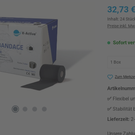
Regulärer Pre
32,73 
Inhalt:
24 Stüc
Preise inkl. M
Sofort ver
Zum Merkzet
Artikelnum
✅
Flexibel u
✅
Stabilität
Lieferzeit:
2
Unsere Zahlu