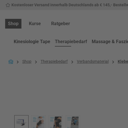
Kostenloser Versand innerhalb Deutschlands ab € 145,- Bestell
 Hauptinhalt springen
Zur Suche springen
Zur Hauptnavigation springen
Shop
Kurse
Ratgeber
Kinesiologie Tape
Therapiebedarf
Massage & Faszi
Shop
Therapiebedarf
Verbandsmaterial
Kleb
Bildergalerie überspringen