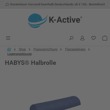
Kostenloser Versand innerhalb Deutschlands ab € 145,- Bestellwert
Zum Hauptinhalt springen
Du hast 
W
Shop
Praxiseinrichtung
Therapieliegen
Lagerungskissen
HABYS® Halbrolle
Bildergalerie überspringen