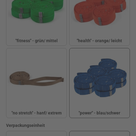
"fitness" - grün/ mittel
"health" - orange/ leicht
"fitness" - grün/ mittel
"health" - orange/ le
"no stretch" - hanf/ extrem
"power" - blau/schwer
"no stretch" - hanf/ extrem
"power" - blau/sch
(Diese Option ist zurzeit nicht verfügbar.)
auswählen
Verpackungseinheit