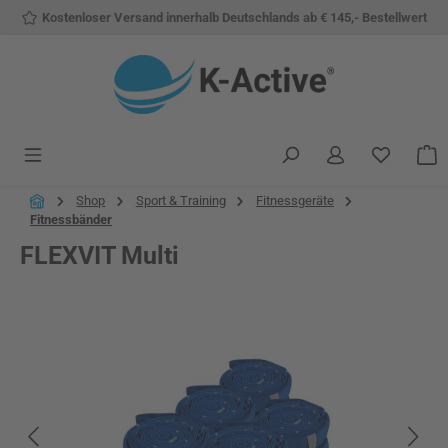
Kostenloser Versand innerhalb Deutschlands ab € 145,- Bestellwert
Zum Hauptinhalt springen
Du hast 
W
Shop
Sport & Training
Fitnessgeräte
Fitnessbänder
FLEXVIT Multi
Bildergalerie überspringen