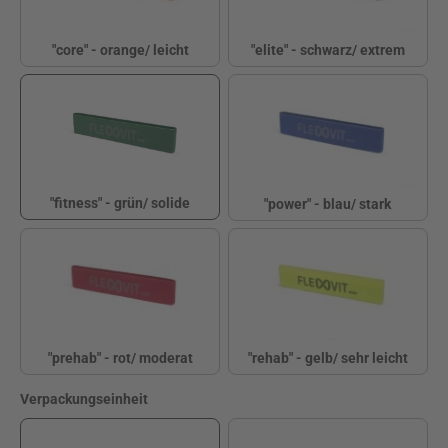
"core" - orange/ leicht
"elite" - schwarz/ extrem
"core" - orange/ leicht
"elite" - schwarz/ e
"fitness" - grün/ solide
"power" - blau/ stark
"fitness" - grün/ solide
"power" - blau/ star
"prehab" - rot/ moderat
"rehab" - gelb/ sehr leicht
"prehab" - rot/ moderat
"rehab" - gelb/ sehr 
auswählen
Verpackungseinheit