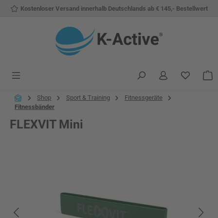
Kostenloser Versand innerhalb Deutschlands ab € 145,- Bestellwert
Zum Hauptinhalt springen
Du hast 
W
Shop
Sport & Training
Fitnessgeräte
Fitnessbänder
FLEXVIT Mini
Bildergalerie überspringen