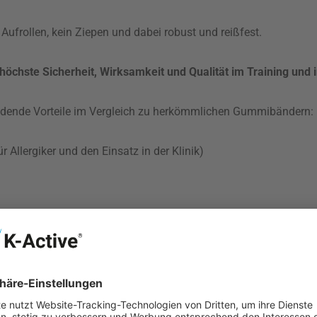
 Aufrollen, kein Ziepen und dabei robust und reißfest.
 höchste Sicherheit, Wirksamkeit und Qualität im Training und 
eidende Vorteile im Vergleich zu herkömmlichen Gummibändern:
Allergiker und den Einsatz in der Klinik)
inträchtigung der Funktionsfähigkeit