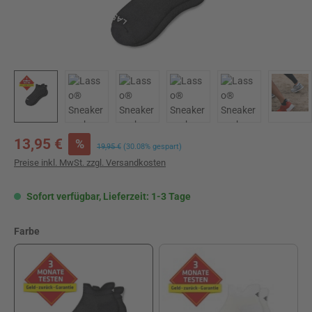
Verkaufspreis:
13,95 €
%
Regulärer Preis:
19,95 €
(30.08% gespart)
Preise inkl. MwSt. zzgl. Versandkosten
Sofort verfügbar, Lieferzeit: 1-3 Tage
auswählen
Farbe