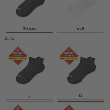
Schwarz
Weiß
Schwarz
Weiß
auswählen
Größe
L
M
L
M