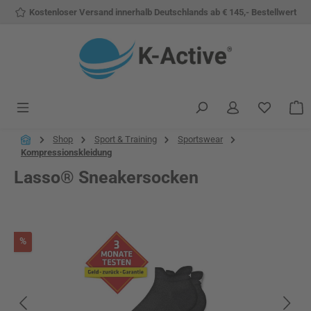
Kostenloser Versand innerhalb Deutschlands ab € 145,- Bestellwert
Zum Hauptinhalt springen
Du hast 
W
Shop
Sport & Training
Sportswear
Kompressionskleidung
Lasso® Sneakersocken
Bildergalerie überspringen
Rabatt
%