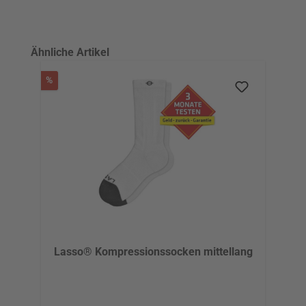
Produktgalerie überspringen
Ähnliche Artikel
Rabatt
%
Lasso® Kompressionssocken mittellang