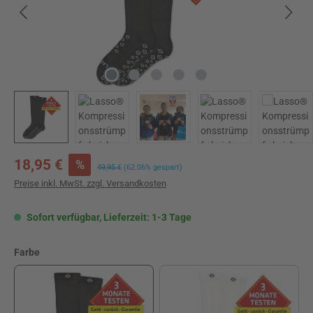
Verkaufspreis:
18,95 €
%
Regulärer Preis:
49,95 €
(62.06% gespart)
Preise inkl. MwSt. zzgl. Versandkosten
Sofort verfügbar, Lieferzeit: 1-3 Tage
auswählen
Farbe