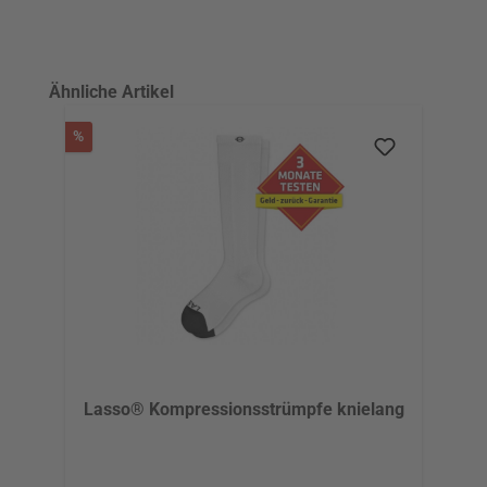
Produktgalerie überspringen
Ähnliche Artikel
Rabatt
%
Lasso® Kompressionsstrümpfe knielang