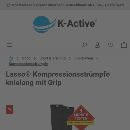
Kostenloser Versand innerhalb Deutschlands ab € 145,- Bestellwert
Zum Hauptinhalt springen
Du hast 
W
Shop
Sport & Training
Sportswear
Kompressionsstrümpfe
Lasso® Kompressionsstrümpfe
knielang mit Grip
Bildergalerie überspringen
Rabatt
%