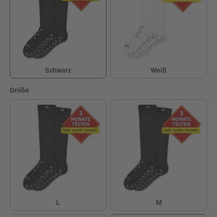
Schwarz
Weiß
Schwarz
Weiß
auswählen
Größe
L
M
L
M