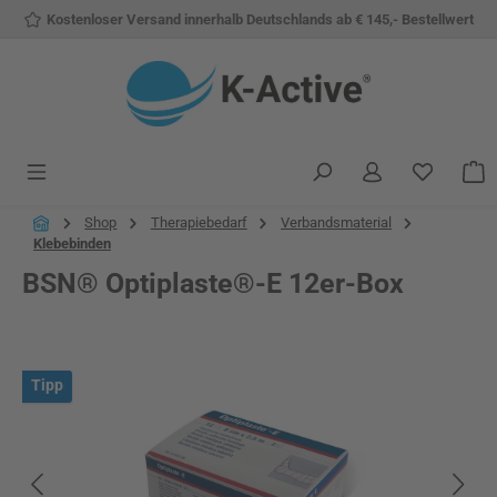
Kostenloser Versand innerhalb Deutschlands ab € 145,- Bestellwert
Zum Hauptinhalt springen
Du hast 
W
Shop
Therapiebedarf
Verbandsmaterial
Klebebinden
BSN® Optiplaste®-E 12er-Box
Bildergalerie überspringen
Tipp