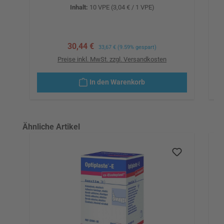
Inhalt:
10 VPE
(3,04 € / 1 VPE)
Verkaufspreis:
30,44 €
Regulärer Preis:
33,67 €
(9.59% gespart)
Preise inkl. MwSt. zzgl. Versandkosten
In den Warenkorb
Produktgalerie überspringen
Ähnliche Artikel