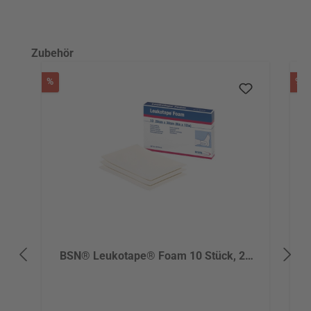
Produktgalerie überspringen
Zubehör
Rabatt
R
%
%
BSN® Leukotape® Foam 10 Stück, 20
cm x 30 cm